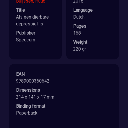
Buijssen, Huub
2018
Title
Language
Als een dierbare
Dutch
depressief is
Pages
Publisher
168
Spectrum
Weight
220 gr
EAN
9789000360642
Dimensions
214 x 141 x 17 mm
Binding format
Paperback